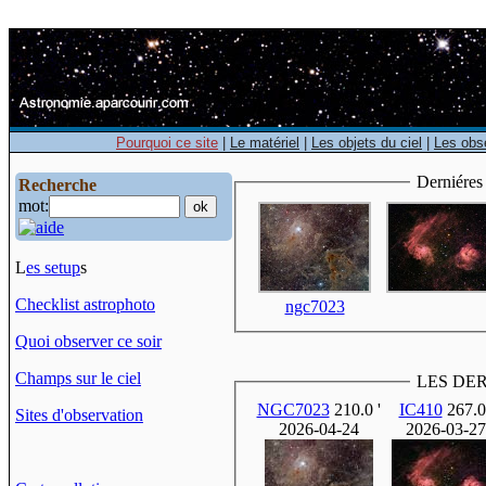
Pourquoi ce site
|
Le matériel
|
Les objets du ciel
|
Les obs
Derniéres 
Recherche
mot:
L
es setup
s
Checklist astrophoto
ngc7023
Quoi observer ce soir
Champs sur le ciel
NGC7023
210.0 '
IC410
267.0 
Sites d'observation
2026-04-24
2026-03-27