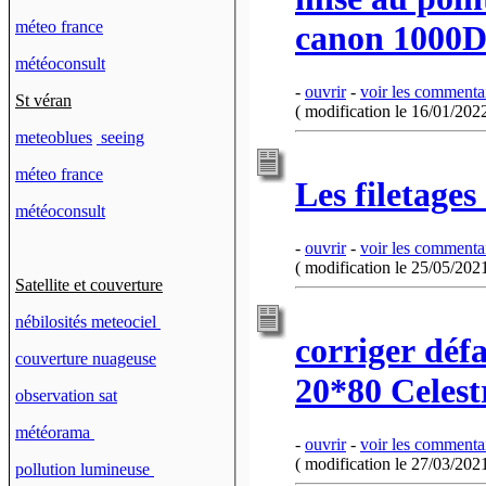
méteo france
canon 1000
météoconsult
-
ouvrir
-
voir les commenta
St véran
( modification le 16/01/2022
meteoblues
seeing
méteo france
Les filetages
météoconsult
-
ouvrir
-
voir les commenta
( modification le 25/05/2021
Satellite et couverture
nébilosités meteociel
corriger défa
couverture nuageuse
20*80 Celest
observation sat
météorama
-
ouvrir
-
voir les commenta
( modification le 27/03/2021
pollution lumineuse