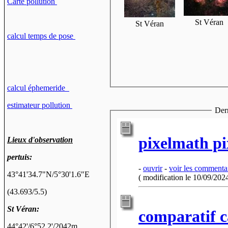
Carte pollution
St Véran
St Véran
calcul temps de pose
calcul éphemeride
estimateur pollution
pixelmath pi
Lieux d'observation
pertuis:
-
ouvrir
-
voir les commenta
43°41'34.7"N
/
5°30'1.6"E
( modification le 10/09/2024
(43.693/5.5)
St Véran:
comparatif c
44°42'/6°52.2'/2042m