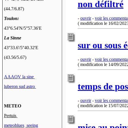
non défiltré
(44.7/6.87)
-
ouvrir
-
voir les commenta
Toulon:
( modification le 16/02/2023
43°6.54'N
/
5°57.36'E
La Sinne
sur ou sous 
43°33.6'/5°40.32'E
(43.56/5.67)
-
ouvrir
-
voir les commenta
( modification le 14/09/2022
AAAOV la sine
temps de pos
luberon sud astro
-
ouvrir
-
voir les commenta
( modification le 15/07/2022
METEO
Pertuis
mise au point
meteoblues
seeing