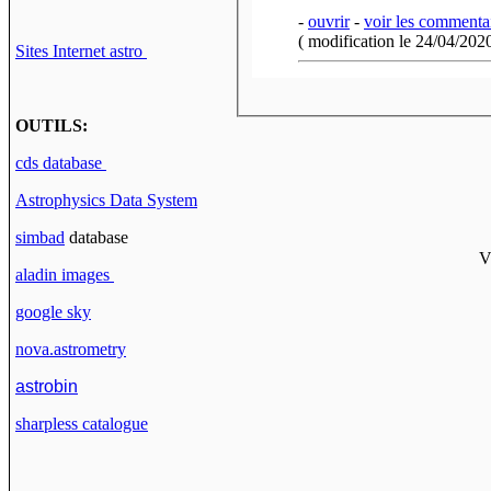
-
ouvrir
-
voir les commenta
( modification le 24/04/2020
Sites Internet astro
OUTILS:
cds database
Astrophysics Data System
simbad
database
V
aladin images
google sky
nova.astrometry
astrobin
sharpless catalogue