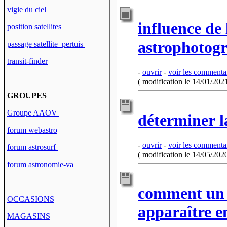
vigie du ciel
influence de 
position satellites
astrophotog
passage satellite pertuis
transit-finder
-
ouvrir
-
voir les commenta
( modification le 14/01/2021
GROUPES
Groupe AAOV
déterminer la
forum webastro
-
ouvrir
-
voir les commenta
forum astrosurf
( modification le 14/05/2020
forum astronomie-va
comment un s
OCCASIONS
apparaître e
MAGASINS